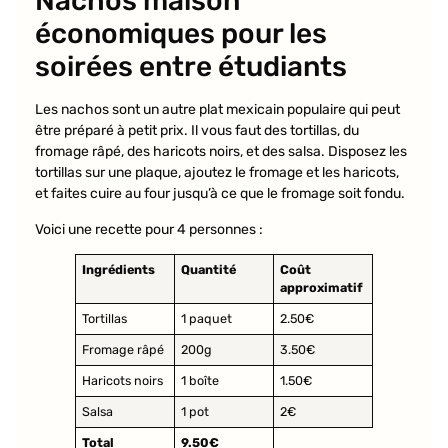
Nachos maison
économiques pour les
soirées entre étudiants
Les nachos sont un autre plat mexicain populaire qui peut
être préparé à petit prix. Il vous faut des tortillas, du
fromage râpé, des haricots noirs, et des salsa. Disposez les
tortillas sur une plaque, ajoutez le fromage et les haricots,
et faites cuire au four jusqu’à ce que le fromage soit fondu.
Voici une recette pour 4 personnes :
Ingrédients
Quantité
Coût
approximatif
Tortillas
1 paquet
2.50€
Fromage râpé
200g
3.50€
Haricots noirs
1 boîte
1.50€
Salsa
1 pot
2€
Total
9.50€