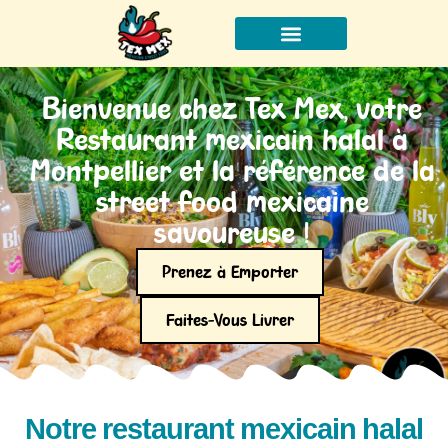
À propos
Bienvenue chez Tex Mex, votre
Restaurant mexicain halal à
Montpellier et la référence de la
street food mexicaine
savoureuse !
Prenez à Emporter
Faites-Vous Livrer
Notre restaurant mexicain halal